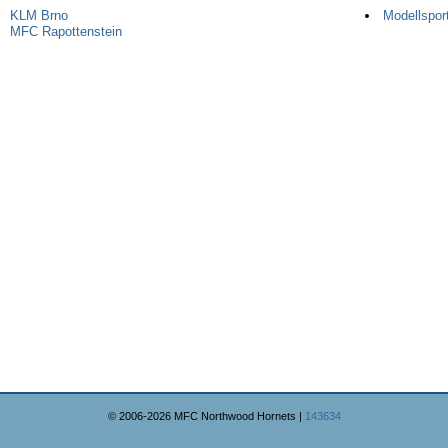
KLM Brno
Modellsport
MFC Rapottenstein
© 2006-2026 MFC Northwood Hornets |
143634